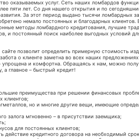
ство оказываемых услуг. Сеть наших ломбардов функц
лее пяти лет. Со дня нашего открытия и по сегодняшни
азвития. За этот период выдано тысячи ломбардных з
бретено немало постоянных и благодарных клиентов. 
онные методы ломбардного кредитования, лучшие тра
в, и постоянный поиск наиболее выгодных условий дл
а сайте позволит определить примерную стоимость из
забота о клиенте заметна во всех наших предложениях
 упрощена и комфортна. Обращаясь к нам, можно полу
 а главное – быстрый кредит!
большие преимущества при решении финансовых пробл
х клиентов;
агметаллов, но и многие другие вещи, имеющие опред
го залога мгновенно – в присутствии заемщика;
ть;
нусов для постоянных клиентов;
ь действие кредитного договора на необходимый срок